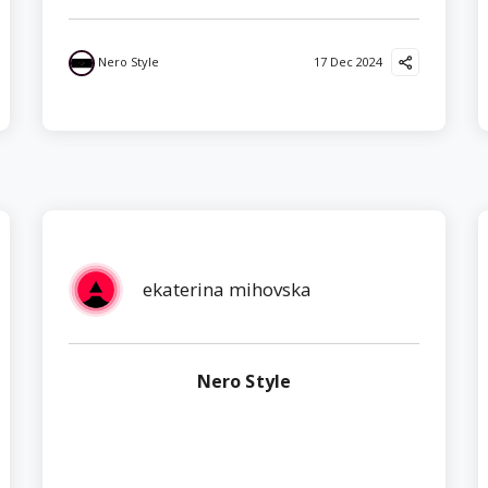
Nero Style
17 Dec 2024
ekaterina mihovska
Nero Style