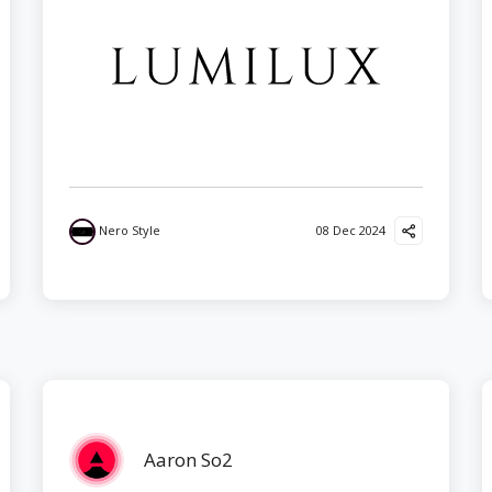
Nero Style
08 Dec 2024
Aaron So2