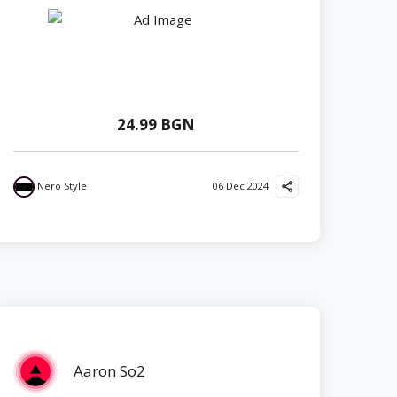
24.99 BGN
Nero Style
06 Dec 2024
Aaron So2