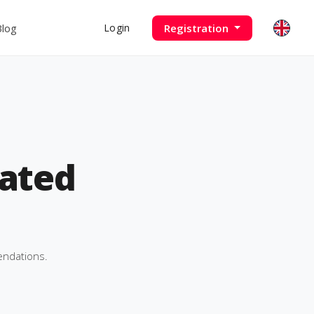
Blog
Registration
Login
ated
endations.