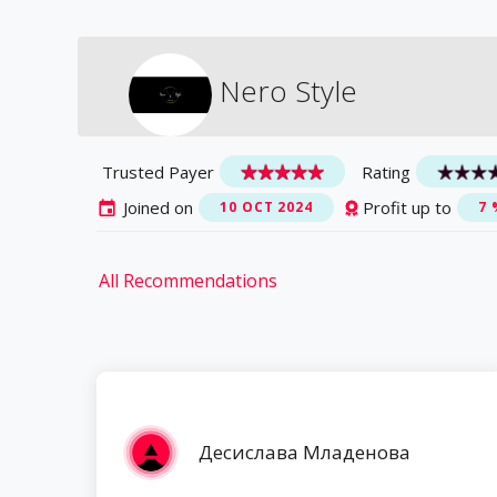
Nero Style
Trusted Payer
Rating
Joined on
Profit up to
10 OCT 2024
7 
All Recommendations
Десислава Младенова