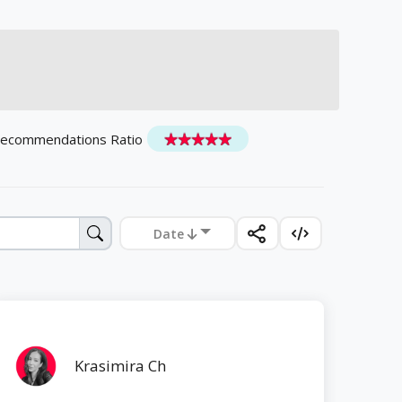
Recommendations Ratio
Date
Krasimira Ch