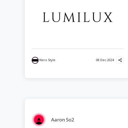
Nero Style
08 Dec 2024
Aaron So2