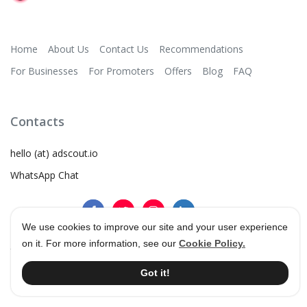
Home
About Us
Contact Us
Recommendations
For Businesses
For Promoters
Offers
Blog
FAQ
Contacts
hello (at) adscout.io
WhatsApp Chat
We use cookies to improve our site and your user experience
on it. For more information, see our
Cookie Policy.
©
2026
AdScout
®
•
Terms & Conditions
•
Privacy Policy
Got it!
•
Cookie Policy