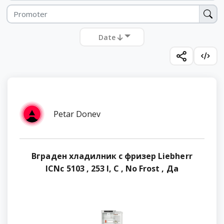
Date
Petar Donev
Вграден хладилник с фризер Liebherr
ICNc 5103 , 253 l, C , No Frost , Да