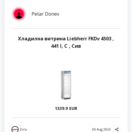
Petar Donev
Хладилна витрина Liebherr FKDv 4503 ,
441 l, C , Сив
1339.9 EUR
Zora
06 Aug 2026