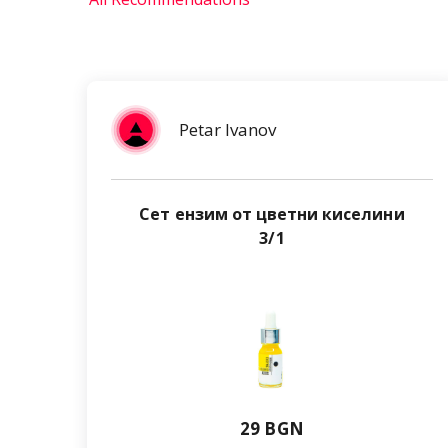
Petar Ivanov
Сет ензим от цветни киселини
3/1
29 BGN