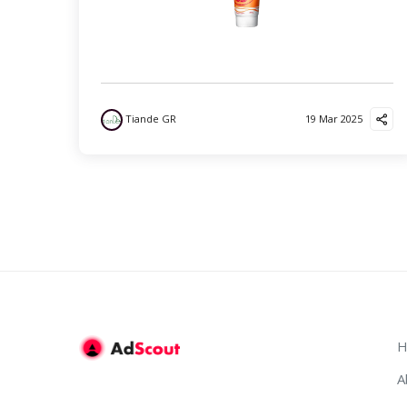
Tiande GR
19 Mar 2025
H
A