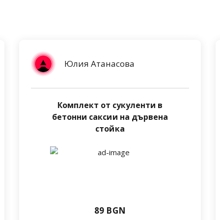
Юлия Атанасова
Комплект от сукуленти в
бетонни саксии на дървена
стойка
89 BGN