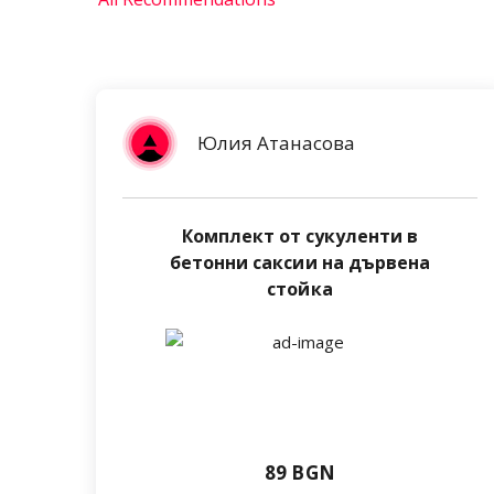
Юлия Атанасова
Комплект от сукуленти в
бетонни саксии на дървена
стойка
89 BGN