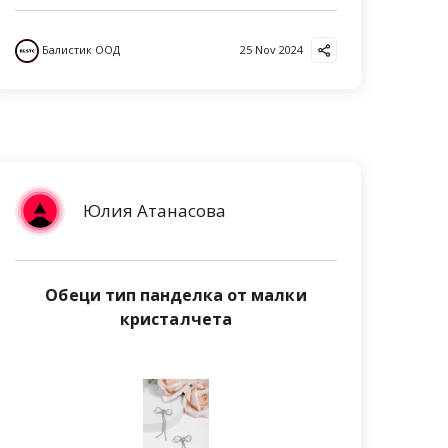
Балистик ООД
25 Nov 2024
Юлия Атанасова
Обеци тип панделка от малки
кристалчета