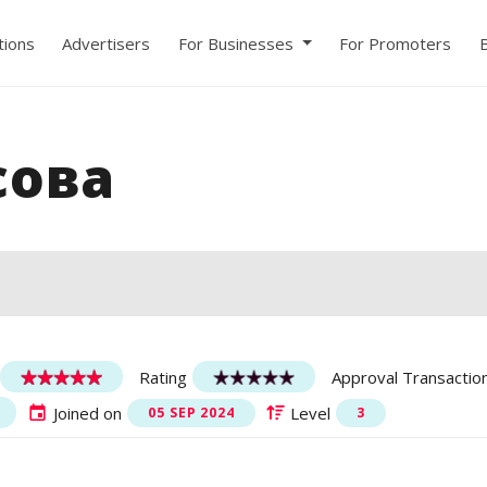
ions
Advertisers
For Businesses
For Promoters
сова
Rating
Approval Transactio
Joined on
Level
05 SEP 2024
3