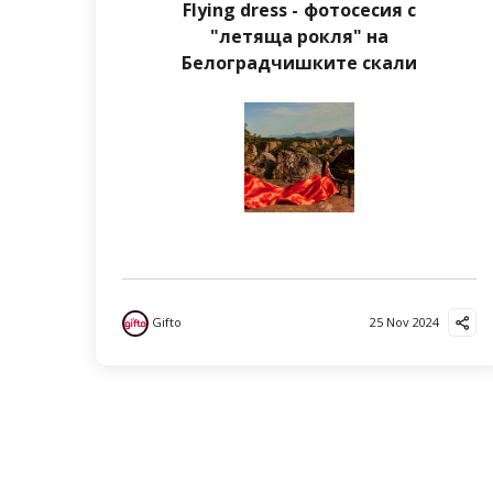
Flying dress - фотосесия с
"летяща рокля" на
Белоградчишките скали
Gifto
25 Nov 2024