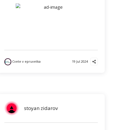
Cvete v epruvetka
19 Jul 2024
stoyan zidarov