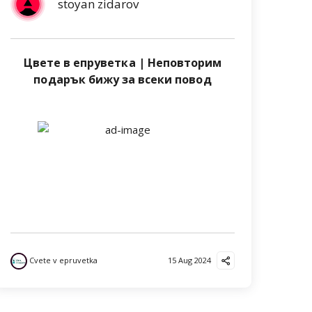
stoyan zidarov
Цвете в епруветка | Неповторим
подарък бижу за всеки повод
Cvete v epruvetka
15 Aug 2024