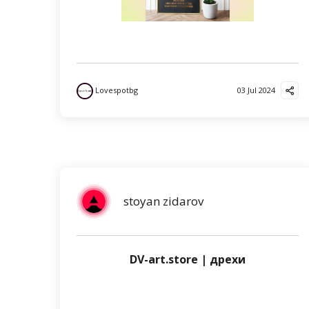
Lovespotbg
03 Jul 2024
stoyan zidarov
DV-art.store | дрехи