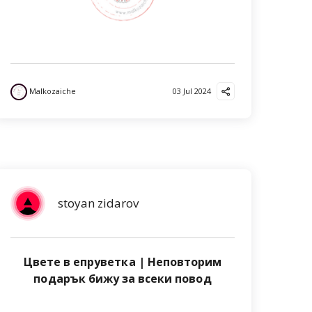
Malkozaiche
03 Jul 2024
stoyan zidarov
Цвете в епруветка | Неповторим
подарък бижу за всеки повод