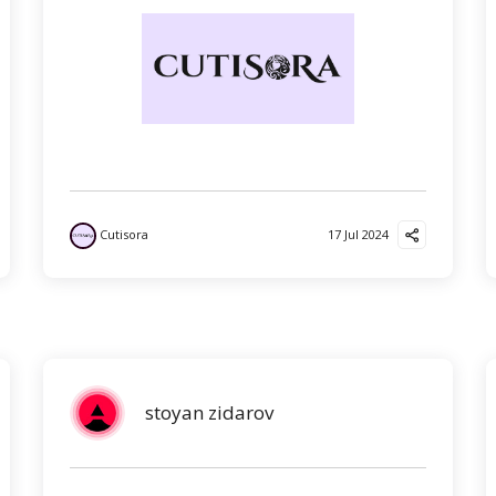
Cutisora
17 Jul 2024
stoyan zidarov