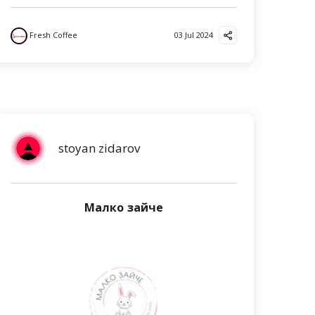
Fresh Coffee
03 Jul 2024
stoyan zidarov
Малко зайче