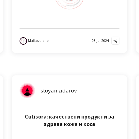
Malkozaiche
03 Jul 2024
stoyan zidarov
Cutisora: качествени продукти за
здрава кожа и коса