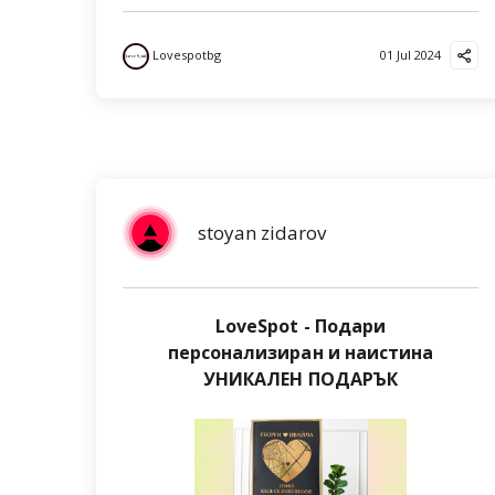
Lovespotbg
01 Jul 2024
stoyan zidarov
LoveSpot - Подари
персонализиран и наистина
УНИКАЛЕН ПОДАРЪК