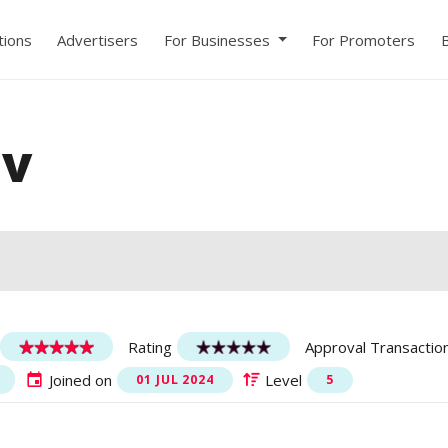
ions
Advertisers
For Businesses
For Promoters
ov
Rating
Approval Transactio
Joined on
Level
01 JUL 2024
5