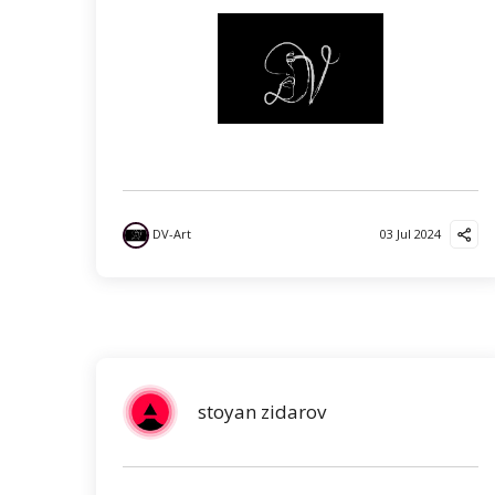
DV-Art
03 Jul 2024
stoyan zidarov