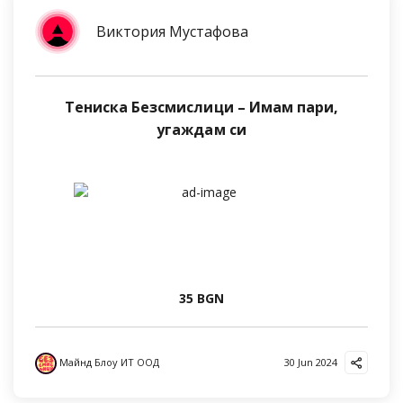
Виктория Мустафова
Тениска Безсмислици – Имам пари,
угаждам си
35 BGN
Майнд Блоу ИТ ООД
30 Jun 2024