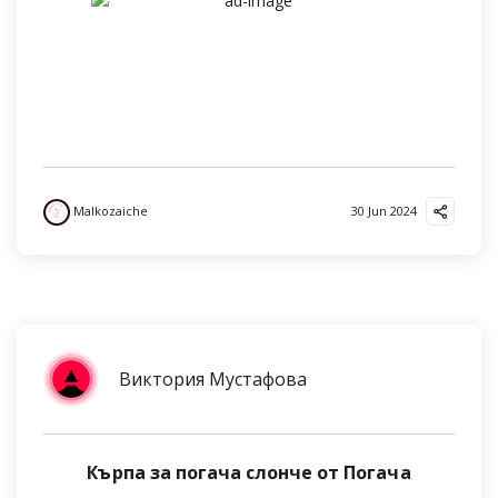
Malkozaiche
30 Jun 2024
Виктория Мустафова
Кърпа за погача слонче от Погача