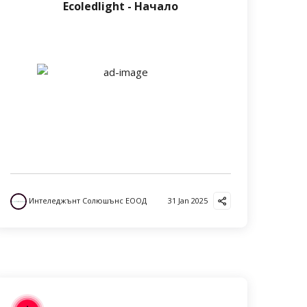
Ecoledlight - Начало
Интеледжънт Солюшънс ЕООД
31 Jan 2025