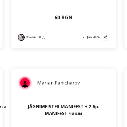
60 BGN
Локалс ООД
26 Jun 2024
Marian Panicharov
ига
JÄGERMEISTER MANIFEST + 2 бр.
MANIFEST чаши