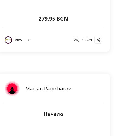
279.95 BGN
Telescopes
26 Jun 2024
Marian Panicharov
Начало