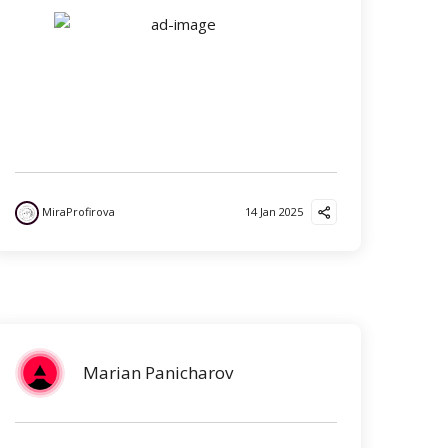
MiraProfirova
14 Jan 2025
Marian Panicharov