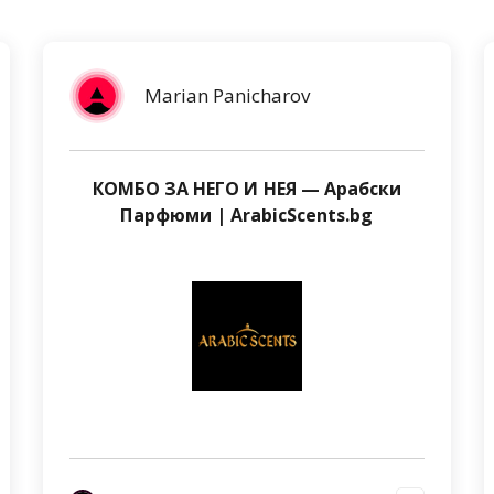
Marian Panicharov
КОМБО ЗА НЕГО И НЕЯ — Арабски
Парфюми | ArabicScents.bg