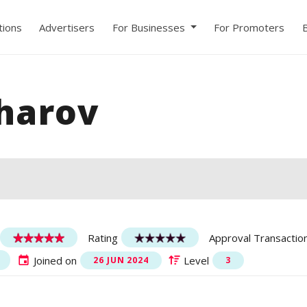
ions
Advertisers
For Businesses
For Promoters
harov
Rating
Approval Transactio
Joined on
Level
26 JUN 2024
3