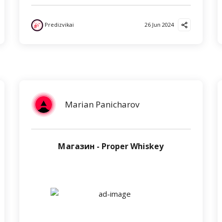
Predizvikai
26 Jun 2024
Marian Panicharov
Магазин - Proper Whiskey