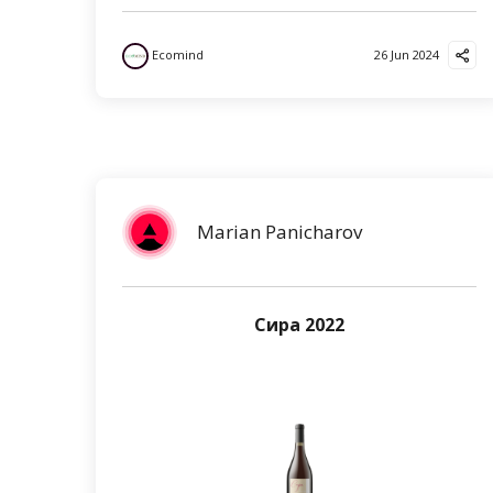
Ecomind
26 Jun 2024
Marian Panicharov
Сира 2022