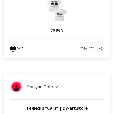
70 BGN
DV-Art
25 Jun 2024
Shtilyan Dobrev
Тениски “Cars” | DV-art.store