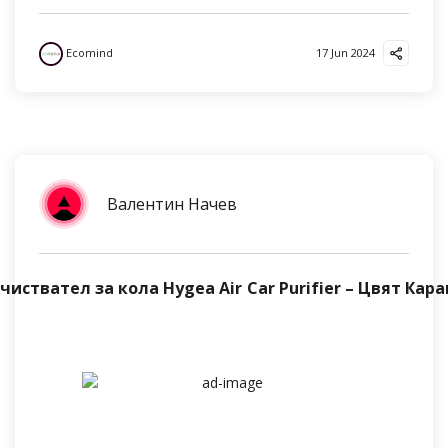
Ecomind
17 Jun 2024
Валентин Начев
чиствател за кола Hygea Air Car Purifier – Цвят Кар