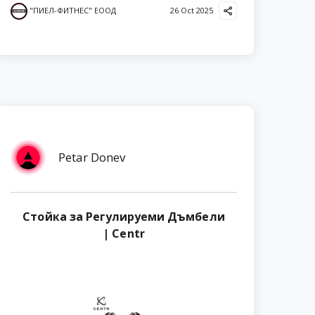
"ПИЕЛ-ФИТНЕС" ЕООД
26 Oct 2025
Petar Donev
Стойка за Регулируеми Дъмбели
| Centr