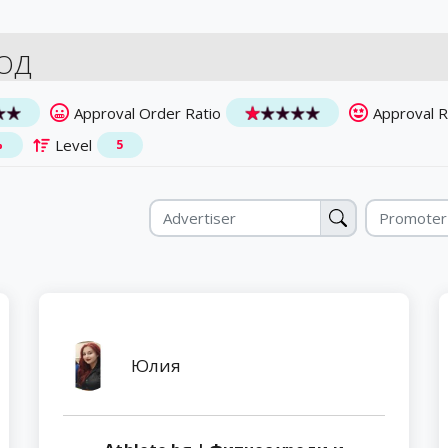
ОД
Approval Order Ratio
Approval 
Level
%
5
Юлия