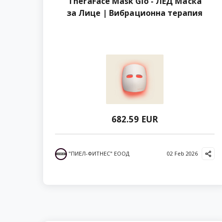
TheraFace Mask Glo - ЛЕД Маска
за Лице | Вибрационна терапия
682.59 EUR
"ПИЕЛ-ФИТНЕС" ЕООД
02 Feb 2026