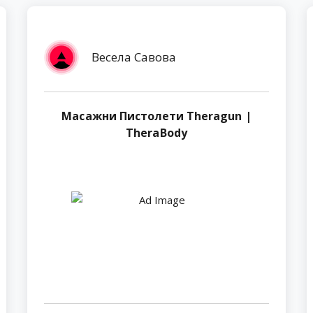
Весела Савова
Масажни Пистолети Theragun |
TheraBody