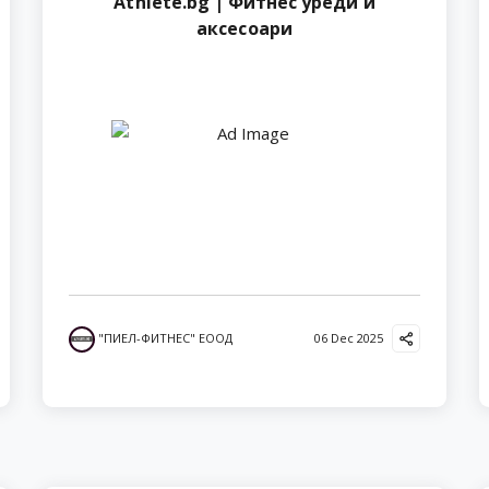
Athlete.bg | Фитнес уреди и
аксесоари
"ПИЕЛ-ФИТНЕС" ЕООД
06 Dec 2025