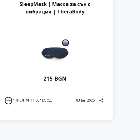
SleepMask | Маска за сън с
вибрация | TheraBody
215 BGN
"ПИЕЛ-ФИТНЕС" ЕООД
03 Jun 2025