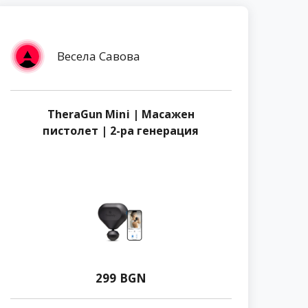
Весела Савова
TheraGun Mini | Масажен
пистолет | 2-ра генерация
299 BGN