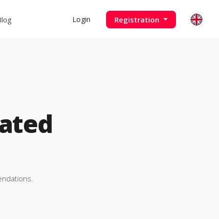
Blog
Registration
Login
ated
endations.