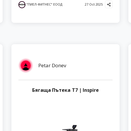
"ПИЕЛ-ФИТНЕС" ЕООД
27 Oct 2025
Petar Donev
Бягаща Пътека T7 | Inspire