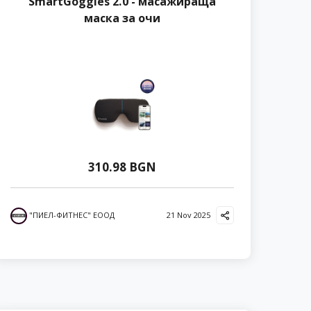
SmartGoggles 2.0 - масажираща
маска за очи
310.98 BGN
"ПИЕЛ-ФИТНЕС" ЕООД
21 Nov 2025