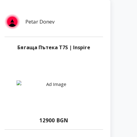
Petar Donev
Бягаща Пътека T7S | Inspire
12900 BGN