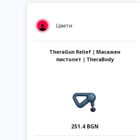
Цвети
TheraGun Relief | Масажен
пистолет | TheraBody
251.4 BGN