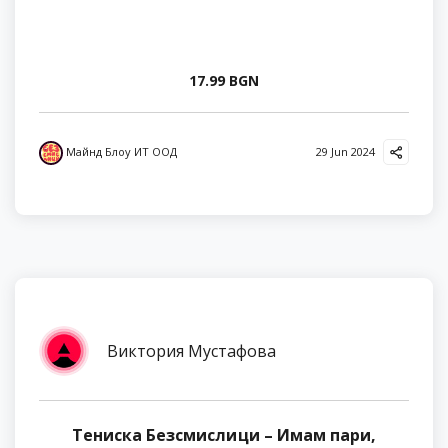
17.99 BGN
Майнд Блоу ИТ ООД
29 Jun 2024
Виктория Мустафова
Тениска Безсмислици – Имам пари,