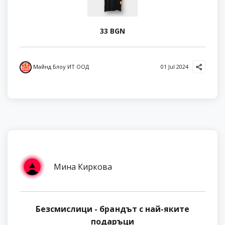
33 BGN
Майнд Блоу ИТ ООД
01 Jul 2024
Мина Киркова
Безсмислици - брандът с най-яките
подаръци