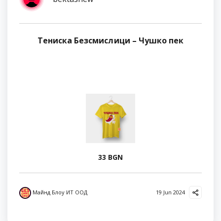
Тениска Безсмислици – Чушко пек
33 BGN
Майнд Блоу ИТ ООД
19 Jun 2024