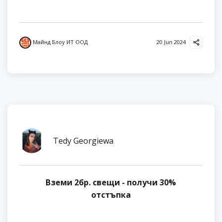
Майнд Блоу ИТ ООД
20 Jun 2024
Tedy Georgiewa
Вземи 2бр. свещи - получи 30%
отстъпка