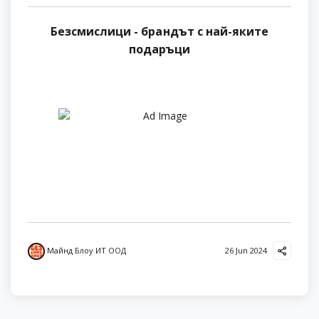
Безсмислици - брандът с най-яките
подаръци
Майнд Блоу ИТ ООД
26 Jun 2024