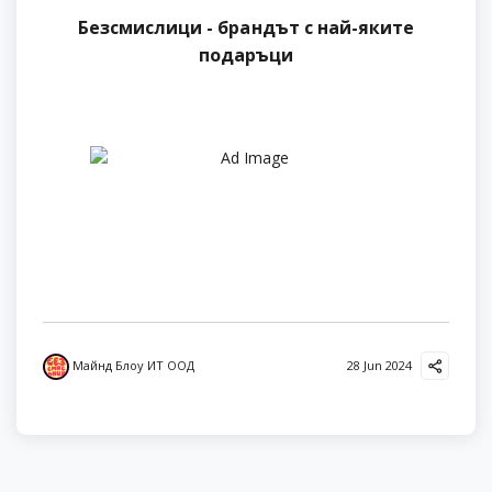
Безсмислици - брандът с най-яките
подаръци
Майнд Блоу ИТ ООД
28 Jun 2024