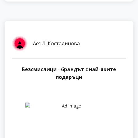
Ася Л. Костадинова
Безсмислици - брандът с най-яките
подаръци