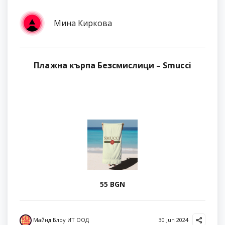
Мина Киркова
Плажна кърпа Безсмислици – Smucci
55 BGN
Майнд Блоу ИТ ООД
30 Jun 2024