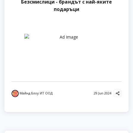
Безсмислици - брандът с най-яките
подаръци
Майнд Блоу ИТ ООД
29 Jun 2024