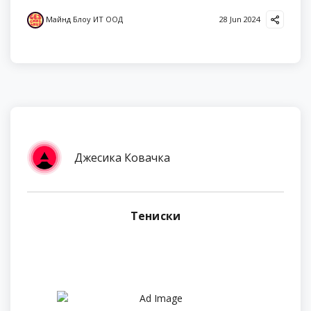
Майнд Блоу ИТ ООД
28 Jun 2024
Джесика Ковачка
Тениски