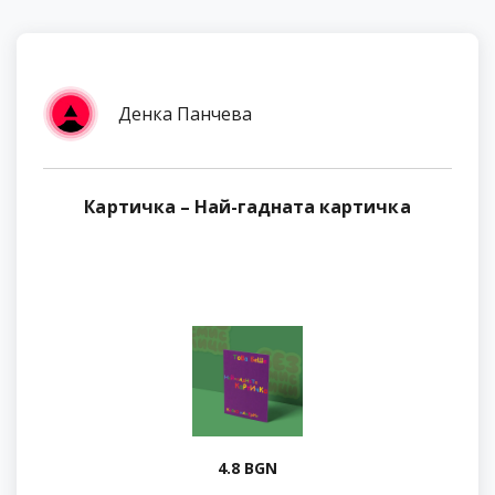
Денка Панчева
Картичка – Най-гадната картичка
4.8 BGN