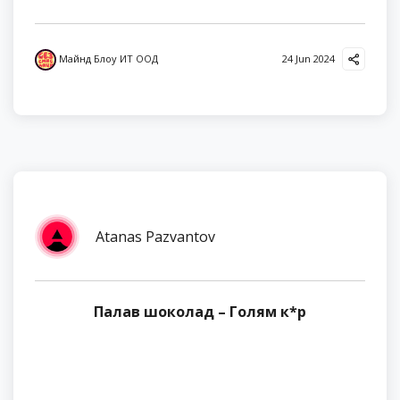
Майнд Блоу ИТ ООД
24 Jun 2024
Atanas Pazvantov
Палав шоколад – Голям к*р