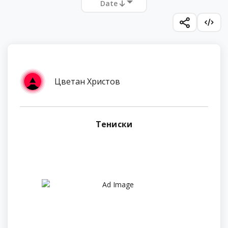
Date
Цветан Христов
Тениски