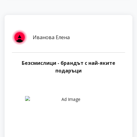
Иванова Елена
Безсмислици - брандът с най-яките
подаръци