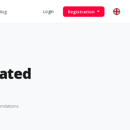
Blog
Registration
Login
ated
endations.