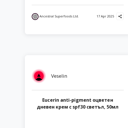
Ancestral Superfoods Ltd.
17 Apr 2025
Veselin
Eucerin anti-pigment оцветен
днeвен крем с spf30 светъл, 50мл