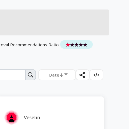
roval Recommendations Ratio
Date
Veselin