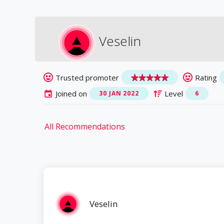
Veselin
Trusted promoter
Rating
Joined on
Level
30 JAN 2022
6
All Recommendations
Veselin