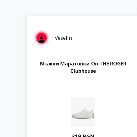
Veselin
Мъжки Маратонки On THE ROGER
Clubhouse
319 BGN