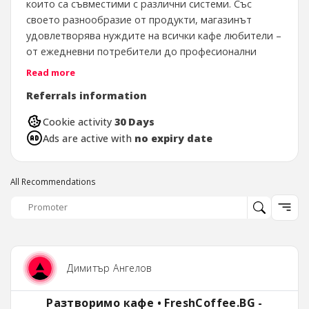
които са съвместими с различни системи. Със
своето разнообразие от продукти, магазинът
удовлетворява нуждите на всички кафе любители –
от ежедневни потребители до професионални
баристи. Освен това, сайтът осигурява удобни
Read more
опции за доставка, както и редовни промоции,
Referrals information
които правят пазаруването лесно и достъпно.
Cookie activity
30 Days
Ads are active with
no expiry date
All Recommendations
Димитър Ангелов
Разтворимо кафе • FreshCoffee.BG -