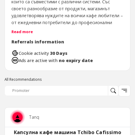
които са съвместими с различни системи. Със
своето разнообразие от продукти, магазинът
удовлетворява нуждите на всички кафе любители –
от ежедневни потребители до професионални
баристи. Освен това, сайтът осигурява удобни
Read more
опции за доставка, както и редовни промоции,
Referrals information
които правят пазаруването лесно и достъпно.
Cookie activity
30 Days
Ads are active with
no expiry date
All Recommendations
Tanq
Капсулна кафе машина Tchibo Cafissimo