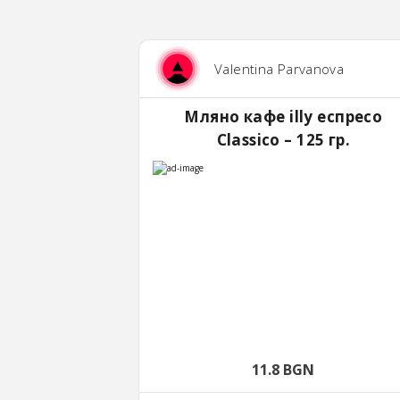
Valentina Parvanova
Мляно кафе illy еспресо
Classico – 125 гр.
11.8 BGN