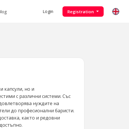
Blog
Registration
Login
и капсули, но и
стими с различни системи. Със
удовлетворява нуждите на
тели до професионални баристи.
доставка, както и редовни
достъпно.