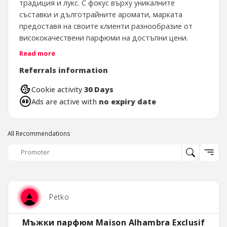
традиция и лукс. С фокус върху уникалните
съставки и дълготрайните аромати, марката
предоставя на своите клиенти разнообразие от
висококачествени парфюми на достъпни цени.
Read more
От
Arabic Scents
вярват, че всеки аромат разказва
история и е възможност да се потопите в
Referrals information
културата и наследството на Близкия изток. С
Cookie activity
30 Days
тяхната селекция, те правят тези екзотични
Ads are active with
no expiry date
аромати достъпни и за българския пазар.
All Recommendations
Petko
Мъжки парфюм Maison Alhambra Exclusif