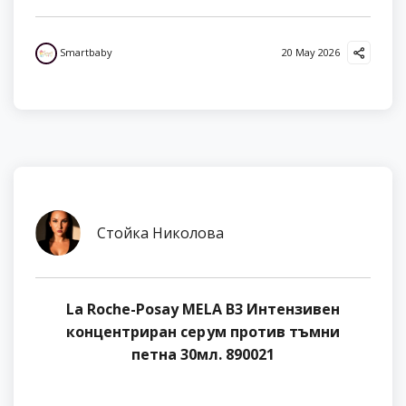
Smartbaby
20 May 2026
Стойка Николова
La Roche-Posay MELA B3 Интензивен
концентриран серум против тъмни
петна 30мл. 890021