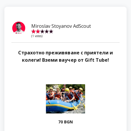
Miroslav Stoyanov AdScout
Страхотно преживяване с приятели и
колеги! Вземи ваучер от Gift Tube!
70 BGN