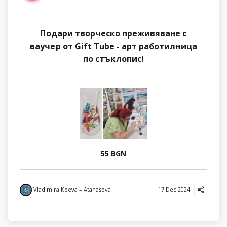
Подари творческо преживяване с
ваучер от Gift Tube - арт работилница
по стъклопис!
55 BGN
Vladimira Koeva – Atanasova
17 Dec 2024