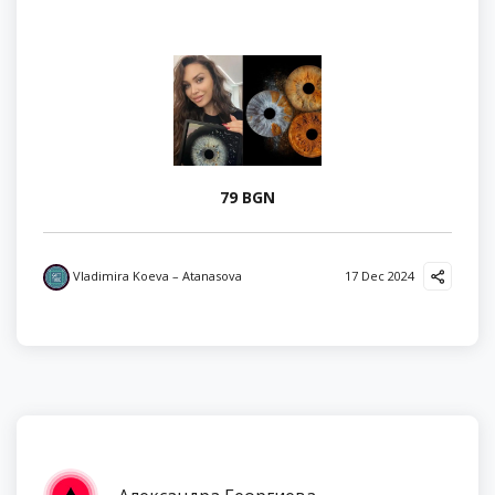
79 BGN
Vladimira Koeva – Atanasova
17 Dec 2024