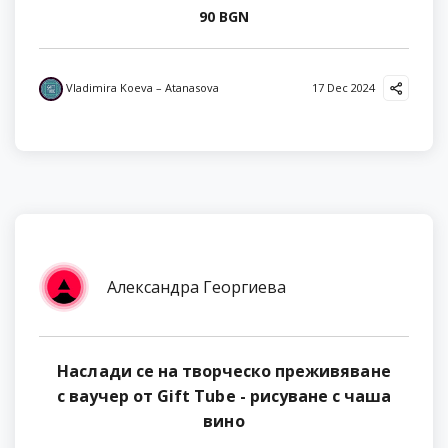
90 BGN
Vladimira Koeva – Atanasova
17 Dec 2024
Александра Георгиева
Наслади се на творческо преживяване
с ваучер от Gift Tube - рисуване с чаша
вино