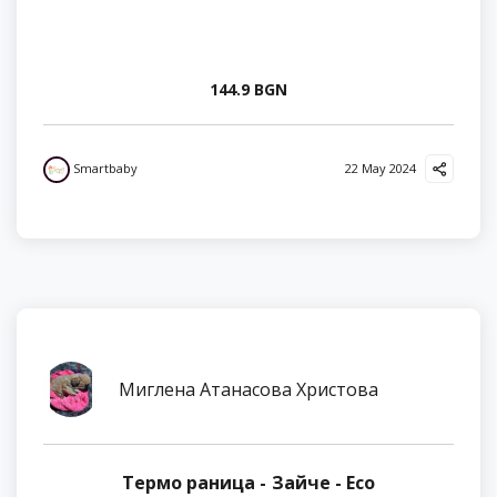
144.9 BGN
Smartbaby
22 May 2024
Миглена Атанасова Христова
Термо раница - Зайче - Eco