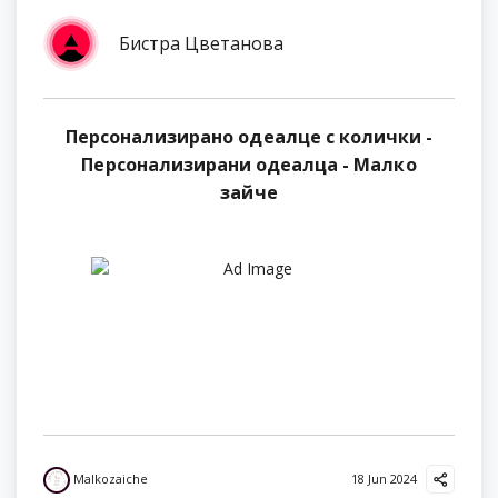
Бистра Цветанова
Персонализирано одеалце с колички -
Персонализирани одеалца - Малко
зайче
Malkozaiche
18 Jun 2024