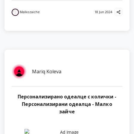
Malkozaiche
18 Jun 2024
Mariq Koleva
Персонализирано одеалце с колички -
Персонализирани одеалца - Малко
зайче