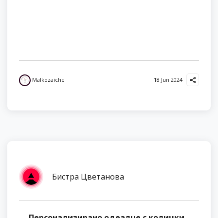
Malkozaiche
18 Jun 2024
Бистра Цветанова
Персонализирано одеалце с колички -