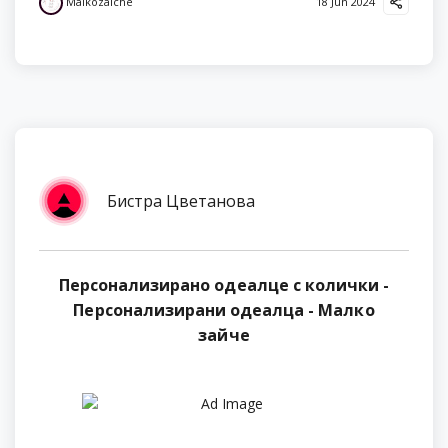
Malkozaiche
18 Jun 2024
Бистра Цветанова
Персонализирано одеалце с колички -
Персонализирани одеалца - Малко
зайче