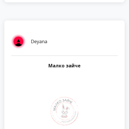
Deyana
Малко зайче