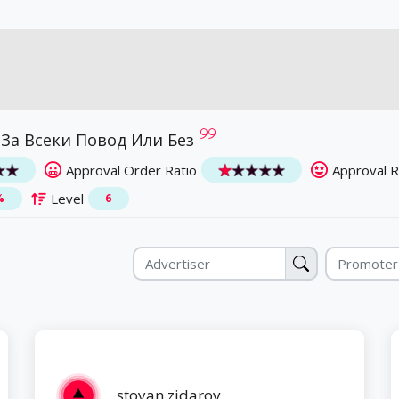
За Всеки Повод Или Без
Approval Order Ratio
Approval 
Level
%
6
stoyan zidarov