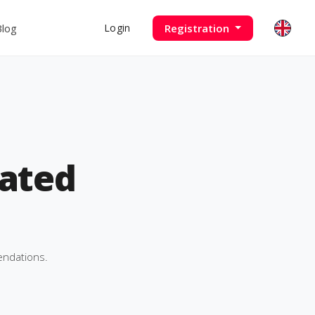
Blog
Registration
Login
ated
endations.