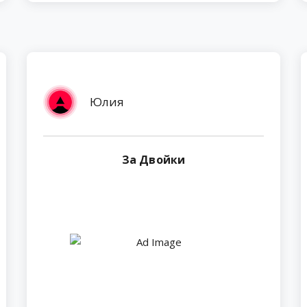
Юлия
За Двойки