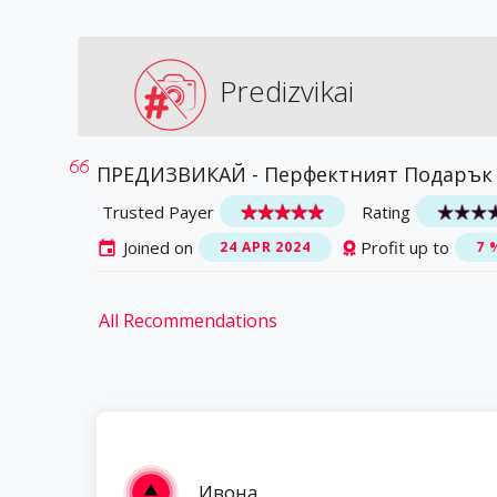
Predizvikai
ПРЕДИЗВИКАЙ - Перфектният Подарък 
Trusted Payer
Rating
Joined on
Profit up to
24 APR 2024
7 
All Recommendations
Ивона