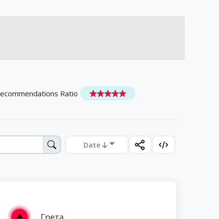
Recommendations Ratio
Date
Грета