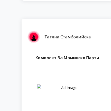
Татяна Стамболийска
Комплект За Моминско Парти