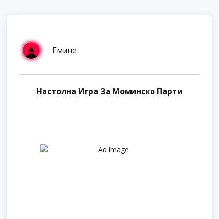
Емине
Настолна Игра За Моминско Парти