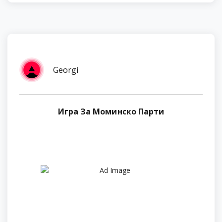
Georgi
Игра За Моминско Парти