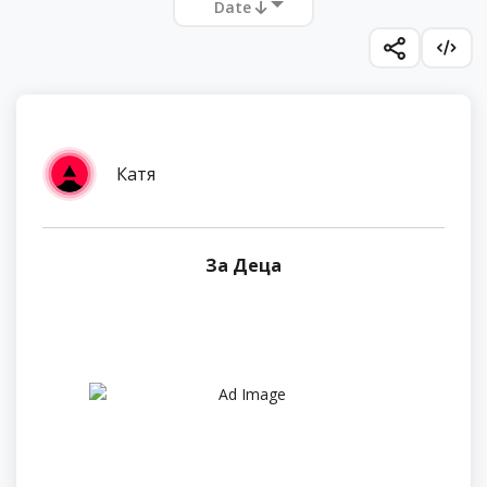
Date
Катя
За Деца